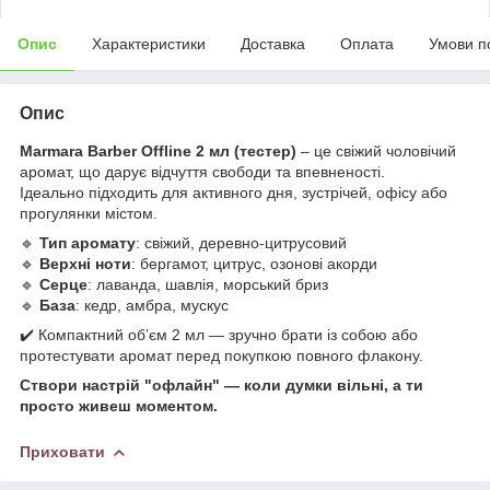
Опис
Характеристики
Доставка
Оплата
Умови п
Опис
Marmara Barber Offline 2 мл (тестер)
– це свіжий чоловічий
аромат, що дарує відчуття свободи та впевненості.
Ідеально підходить для активного дня, зустрічей, офісу або
прогулянки містом.
🔹
Тип аромату
: свіжий, деревно-цитрусовий
🔹
Верхні ноти
: бергамот, цитрус, озонові акорди
🔹
Серце
: лаванда, шавлія, морський бриз
🔹
База
: кедр, амбра, мускус
✔️ Компактний об’єм 2 мл — зручно брати із собою або
протестувати аромат перед покупкою повного флакону.
Створи настрій "офлайн" — коли думки вільні, а ти
просто живеш моментом.
Приховати