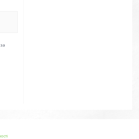
 за
ості