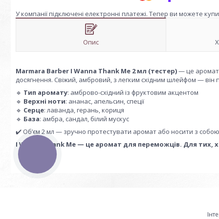
У компанії підключені електронні платежі. Тепер ви можете куп
Опис
Х
Marmara Barber I Wanna Thank Me 2 мл (тестер)
— це аромат 
досягнення. Свіжий, амбровий, з легким східним шлейфом — він 
🔹
Тип аромату
: амброво-східний із фруктовим акцентом
🔹
Верхні ноти
: ананас, апельсин, спеції
🔹
Серце
: лаванда, герань, кориця
🔹
База
: амбра, сандал, білий мускус
✔️ Об’єм 2 мл — зручно протестувати аромат або носити з собою
I Wanna Thank Me — це аромат для переможців. Для тих, х
КНОПКА
ЗВ'ЯЗКУ