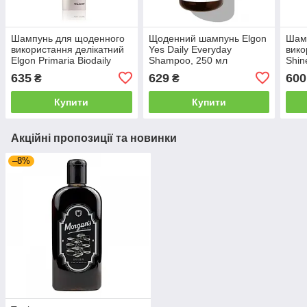
Шампунь для щоденного
Щоденний шампунь Elgon
Шам
використання делікатний
Yes Daily Everyday
вико
Elgon Primaria Biodaily
Shampoo, 250 мл
Shin
Shampoo, 250 мл
(FV0
635
629
600
₴
₴
Купити
Купити
Акційні пропозиції та новинки
–8%