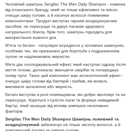
Чоловічий шампунь Sergilac The Men Daily Shampoo - новинка
від іспанського бренду, який не тільки ефективно та якісно
очищує шкіру голови, а й насичує волосся поживними
компонентами. Продукт виступає гарним кондиціонуючим
засобом, не пересушує та дарує пасмам здорового
натурального блиску. Крім того, шампунь підходить для
використання кожного дня.
М’ята та бетаїн - популярні інгредієнти у чоловічих шампунях,
особливо тих, які призначені для боротьби з подразненням,
лупою чи надлишковою жирністю.
Мята дає охолоджувальний ефект, який наступає одразу після
миття голови, допомагає зменшити свербіж та попереджує
появу лупи. Такоє цей компонент має антисептичний ефект -
очищує шкіру голови від бактерій і грибків, які можуть
викликати запалення або жирність.
Бетаїн виступає в ролі помякшувача, він добре зволожує та не
пересушує, бореться з сухістю пасм та формує невидимий
бар'єр, який захищає від впливу зовнішніх негативних
факторів.
Sergilac The Men Daily Shampoo Шампунь поживний та
кондиціонуючий
забезпечує не тільки чистоту волосся, а й
комплексний догляд за шкірою голови.