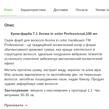
Опис
Характеристики
Доставка
Оплата
Умови п
Опис
Крем-фарба 7.1 Aroma in color Professional,100 мл
Серія фарб для волосся Aroma in color італійської ТМ
Professional – це традиційний косметичний колір у формі
збалансованої кремової суміші, яка краще зчіпляється зі
структурою волосся. Ідеальне поєднання вибраних пігментів
останнього покоління забезпечує високоякісний косметичний
ефект.
Містить протеїни шовку, екстракт меду, кератин та алое віра.
Має цільову відновлюючу та заспокійливу дію, не пересушує
волосся, запобігає пошкодженню пасм, надає блиску. Продукт
чудово зафарбовує сиве волосся.
Застосування
: змішати з окислювачем у пропорції 1:1. Час
витримки 30-35 хв.
Приховати