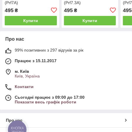
(Prf7A)
(Prf7.3A)
(Prf
495
495
495
₴
₴
Купити
Купити
Про нас
99% позитивних з 297 відгуків за рік
Працює з 15.11.2017
м. Київ
Київ, Україна
Контакти
Сьогодні працює з 09:00 до 17:00
Показати весь графік роботи
Про нас
КНОПКА