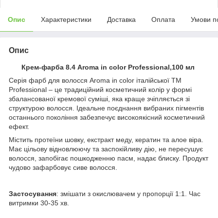
Опис
Характеристики
Доставка
Оплата
Умови п
Опис
Крем-фарба 8.4 Aroma in color Professional,100 мл
Серія фарб для волосся Aroma in color італійської ТМ
Professional – це традиційний косметичний колір у формі
збалансованої кремової суміші, яка краще зчіпляється зі
структурою волосся. Ідеальне поєднання вибраних пігментів
останнього покоління забезпечує високоякісний косметичний
ефект.
Містить протеїни шовку, екстракт меду, кератин та алое віра.
Має цільову відновлюючу та заспокійливу дію, не пересушує
волосся, запобігає пошкодженню пасм, надає блиску. Продукт
чудово зафарбовує сиве волосся.
Застосування
: змішати з окислювачем у пропорції 1:1. Час
витримки 30-35 хв.