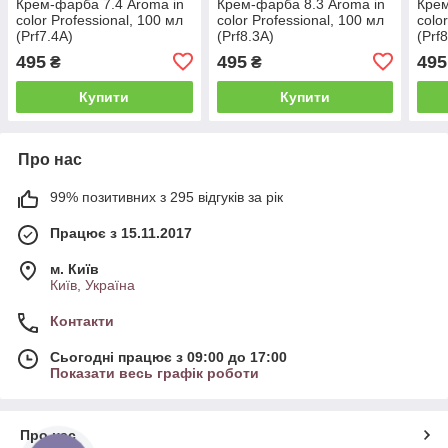
Крем-фарба 7.4 Aroma in
Крем-фарба 8.3 Aroma in
Крем
color Professional, 100 мл
color Professional, 100 мл
colo
(Prf7.4A)
(Prf8.3A)
(Prf
495
495
495
₴
₴
Купити
Купити
Про нас
99% позитивних з 295 відгуків за рік
Працює з 15.11.2017
м. Київ
Київ, Україна
Контакти
Сьогодні працює з 09:00 до 17:00
Показати весь графік роботи
Про нас