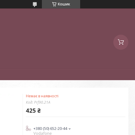
Кошик
Немає в наявності
Код:
Prf90.21A
425 ₴
+380 (50) 652-20-44
Vodafone