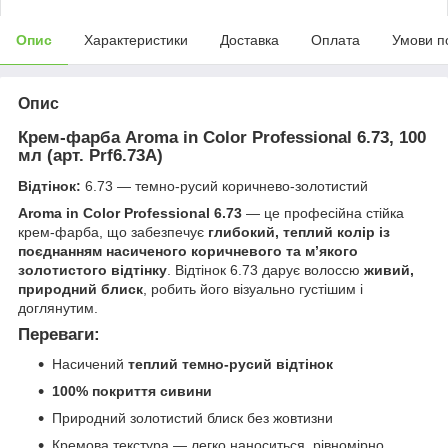
Опис
Характеристики
Доставка
Оплата
Умови п
Опис
Крем-фарба Aroma in Color Professional 6.73, 100
мл (арт. Prf6.73A)
Відтінок:
6.73 — темно-русий коричнево-золотистий
Aroma in Color Professional 6.73
— це професійна стійка
крем-фарба, що забезпечує
глибокий, теплий колір із
поєднанням насиченого коричневого та м’якого
золотистого відтінку
. Відтінок 6.73 дарує волоссю
живий,
природний блиск
, робить його візуально густішим і
доглянутим.
Переваги:
Насичений
теплий темно-русий відтінок
100% покриття сивини
Природний золотистий блиск без жовтизни
Кремова текстура — легко наноситься, рівномірно