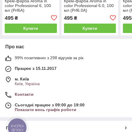
Крем-фарба Aroma in
Крем-фарба Aroma in
Крем
color Professional 6, 100
color Professional 6.0, 100
colo
мл (Prf6A)
мл (Prf6.0A)
мл (
495
495
495
₴
₴
Купити
Купити
Про нас
99% позитивних з 298 відгуків за рік
Працює з 15.11.2017
м. Київ
Київ, Україна
Контакти
Сьогодні працює з 09:00 до 19:00
Показати весь графік роботи
КНОПКА
Про нас
ЗВ'ЯЗКУ