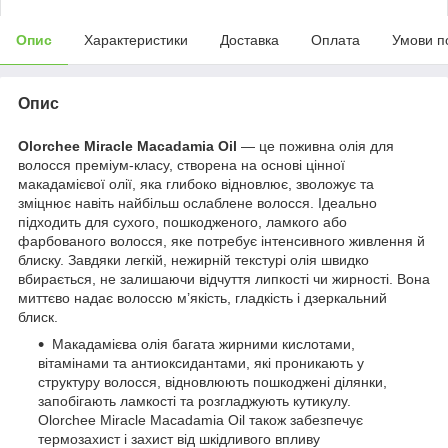
Опис
Характеристики
Доставка
Оплата
Умови п
Опис
Olorchee Miracle Macadamia Oil
— це поживна олія для
волосся преміум-класу, створена на основі цінної
макадамієвої олії, яка глибоко відновлює, зволожує та
зміцнює навіть найбільш ослаблене волосся. Ідеально
підходить для сухого, пошкодженого, ламкого або
фарбованого волосся, яке потребує інтенсивного живлення й
блиску. Завдяки легкій, нежирній текстурі олія швидко
вбирається, не залишаючи відчуття липкості чи жирності. Вона
миттєво надає волоссю м’якість, гладкість і дзеркальний
блиск.
Макадамієва олія багата жирними кислотами,
вітамінами та антиоксидантами, які проникають у
структуру волосся, відновлюють пошкоджені ділянки,
запобігають ламкості та розгладжують кутикулу.
Olorchee Miracle Macadamia Oil також забезпечує
термозахист і захист від шкідливого впливу