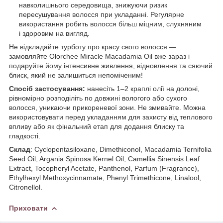
навколишнього середовища, знижуючи ризик
пересушування волосся при укладанні. Регулярне
використання робить волосся більш міцним, слухняним
і здоровим на вигляд.
Не відкладайте турботу про красу свого волосся —
замовляйте Olorchee Miracle Macadamia Oil вже зараз і
подаруйте йому інтенсивне живлення, відновлення та сяючий
блиск, який не залишиться непоміченим!
Спосіб застосування:
нанесіть 1–2 краплі олії на долоні,
рівномірно розподіліть по довжині вологого або сухого
волосся, уникаючи прикореневої зони. Не змивайте. Можна
використовувати перед укладанням для захисту від теплового
впливу або як фінальний етап для додання блиску та
гладкості.
Склад
: Cyclopentasiloxane, Dimethiconol, Macadamia Ternifolia
Seed Oil, Argania Spinosa Kernel Oil, Camellia Sinensis Leaf
Extract, Tocopheryl Acetate, Panthenol, Parfum (Fragrance),
Ethylhexyl Methoxycinnamate, Phenyl Trimethicone, Linalool,
Citronellol.
Приховати