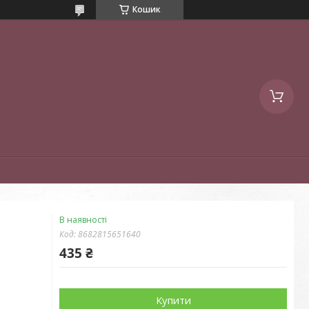
Кошик
В наявності
Код:
8682815651640
435 ₴
Купити