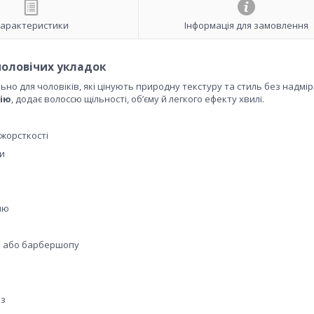
арактеристики
Інформація для замовлення
 чоловічих укладок
льно для чоловіків, які цінують природну текстуру та стиль без надмі
ію
, додає волоссю щільності, обʼєму й легкого ефекту хвилі.
жорсткості
ки
лю
я або барбершопу
аз