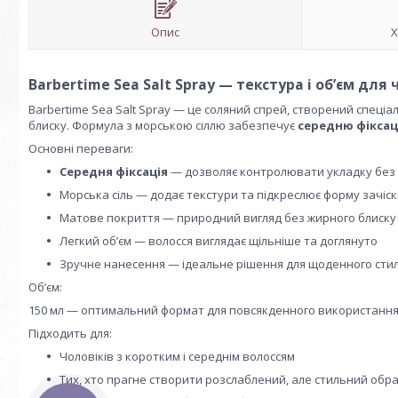
Опис
Х
Barbertime Sea Salt Spray — текстура і обʼєм для
Barbertime Sea Salt Spray — це соляний спрей, створений спеціа
блиску. Формула з морською сіллю забезпечує
середню фіксац
Основні переваги:
Середня фіксація
— дозволяє контролювати укладку без 
Морська сіль — додає текстури та підкреслює форму зачіс
Матове покриття — природний вигляд без жирного блиску
Легкий обʼєм — волосся виглядає щільніше та доглянуто
Зручне нанесення — ідеальне рішення для щоденного сти
Об’єм:
150 мл — оптимальний формат для повсякденного використанн
Підходить для:
Чоловіків з коротким і середнім волоссям
Тих, хто прагне створити розслаблений, але стильний обр