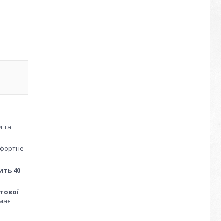
и та
мфортне
ть 40
тової
ймає