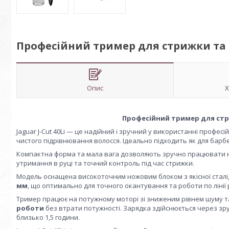
Професійний тример для стрижки та ок
Опис
Х
Професійний тример для стриж
Jaguar J-Cut 40Li — це надійний і зручний у використанні профе
чистого підрівнювання волосся. Ідеально підходить як для барбе
Компактна форма та мала вага дозволяють зручно працювати н
утримання в руці та точний контроль під час стрижки.
Модель оснащена високоточним ножовим блоком з якісної сталі, 
мм
, що оптимально для точного окантування та роботи по лінії 
Тример працює на потужному моторі зі зниженим рівнем шуму та 
роботи
без втрати потужності. Зарядка здійснюється через з
близько 1,5 години.