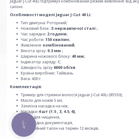
Jaguar J-Cut 40Li підтримує комбінований режим живлення: від а
салоні.
Особливості моделі Jaguar J-Cut 40 Li:
Тип двигуна: Роторний;
Ножовий блок:
З нержавіючої сталі ;
Час зарядки:
2 години;
Час роботи:
150 хвилин;
Живлення:
комбінований
;
Висота зрізу:
0.3 мм ;
Ширина ножового блоку:
40 мм;
Індикатор заряду: Є;
Швидкість зрізу
6000 об/хв
Країна виробник: Тайвань
Вага: 400 г.
Комплектація:
Тример для стрижки волосся Jaguar J-Cut 40Li (85550),
Масло для ножів 5 мл,
Захисна насадка на ніж,
Насадки
4 шт (1.5 , 3, 4.5, 6)
,
Щітка для чищення,
Супровідна документація,
КНОПКА
ЗВ'ЯЗКУ
Гарантійний талон на термін 12 місяців.