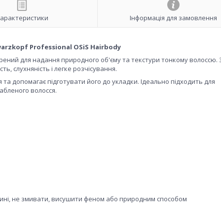
арактеристики
Інформація для замовлення
arzkopf Professional OSiS Hairbody
орений для надання природного об'єму та текстури тонкому волоссю.
сть, слухняність і легке розчісування.
я та допомагає підготувати його до укладки. Ідеально підходить для
абленого волосся.
вжині, не змивати, висушити феном або природним способом