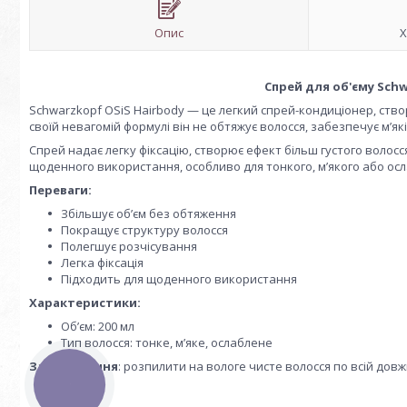
Опис
Х
Спрей для об'єму Schw
Schwarzkopf OSiS Hairbody — це легкий спрей-кондиціонер, ств
своїй невагомій формулі він не обтяжує волосся, забезпечує м’які
Спрей надає легку фіксацію, створює ефект більш густого волосс
щоденного використання, особливо для тонкого, м’якого або осл
Переваги:
Збільшує обʼєм без обтяження
Покращує структуру волосся
Полегшує розчісування
Легка фіксація
Підходить для щоденного використання
Характеристики:
Обʼєм: 200 мл
Тип волосся: тонке, мʼяке, ослаблене
Застосування
: розпилити на вологе чисте волосся по всій до
КНОПКА
ЗВ'ЯЗКУ