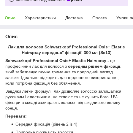
Опис
Характеристики
Доставка
Оплата
Умови п
Опис
Лак для волосся Schwarzkopf Professional Osis+ Elastic
Hairspray середньої фіксації, 300 мл (Sc13)
Schwarzkopf Professional Osis+ Elastic Hairspray -
це
професійний лак для волосся з
середнім рівнем фіксації
,
який забезпечує гнучке тримання та природний вигляд
зачіски. Ідеально підходить для щоденного використання,
коли потрібна фіксація без обтяження.
Завдяки легкій формулі, лак дозволяє волоссю залишатися
рухливим і еластичним, не склеює та не сушить його. UV-
фільтри в складі захищають волосся від шкідливого впливу
сонця.
Переваги:
Середня фіксація (рівень 2 із 4)
Природна рухливість волосся