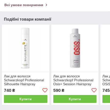
Всі умови повернення
Подібні товари компанії
Лак для волосся
Лак для волосся
Лак 
Schwarzkopf Professional
Schwarzkopf Professional
Schw
Silhouette Hairspray
Osis+ Session Hairspray
OSiS
Flexible Hold еластична
екстрасильної фіксації,
фікс
740
590
745
₴
₴
фіксація, 500 мл (Sc22)
300 мл (Sc2)
Купити
Купити