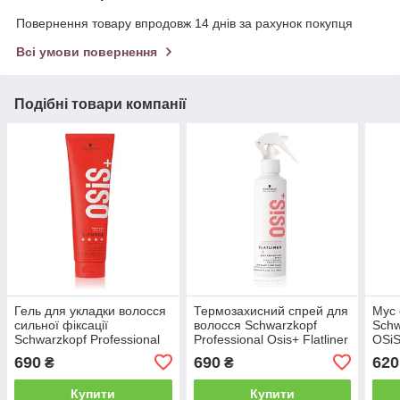
Повернення товару впродовж 14 днів за рахунок покупця
Всі умови повернення
Подібні товари компанії
Гель для укладки волосся
Термозахисний спрей для
Мус 
сильної фіксації
волосся Schwarzkopf
Schw
Schwarzkopf Professional
Professional Osis+ Flatliner
OSiS
OSIS TEXTURE G-Force,
Heat Protection Spray, 200
(Sc3
690
690
620
₴
₴
150 мл (Sc27)
мл (Sc30)
Купити
Купити