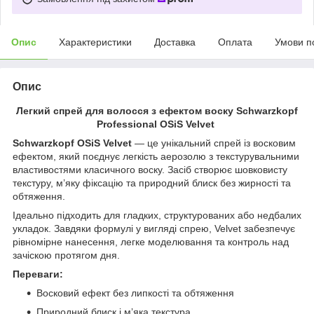
Опис
Характеристики
Доставка
Оплата
Умови п
Опис
Легкий спрей для волосся з ефектом воску Schwarzkopf
Professional OSiS Velvet
Schwarzkopf OSiS Velvet
— це унікальний спрей із восковим
ефектом, який поєднує легкість аерозолю з текстурувальними
властивостями класичного воску. Засіб створює шовковисту
текстуру, м’яку фіксацію та природний блиск без жирності та
обтяження.
Ідеально підходить для гладких, структурованих або недбалих
укладок. Завдяки формулі у вигляді спрею, Velvet забезпечує
рівномірне нанесення, легке моделювання та контроль над
зачіскою протягом дня.
Переваги:
Восковий ефект без липкості та обтяження
Природний блиск і мʼяка текстура