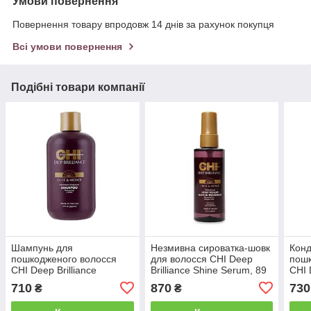
Умови повернення
Повернення товару впродовж 14 днів за рахунок покупця
Всі умови повернення
Подібні товари компанії
Шампунь для
Незмивна сироватка-шовк
Конд
пошкодженого волосся
для волосся CHI Deep
пошк
CHI Deep Brilliance
Brilliance Shine Serum, 89
CHI 
Optimum Moisture
мл (CH-36)
Opti
710
870
730
₴
₴
Shampoo, 355 мл (CH-35)
Cond
15)