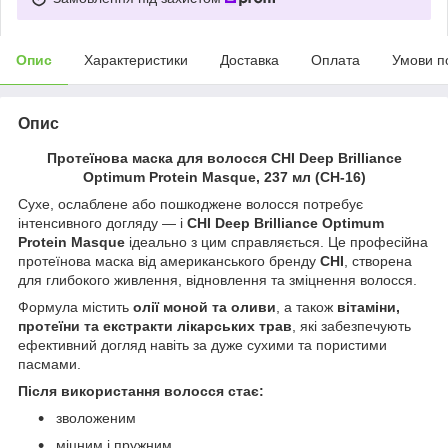
Опис
Характеристики
Доставка
Оплата
Умови п
Опис
Протеїнова маска для волосся CHI Deep Brilliance
Optimum Protein Masque, 237 мл (CH-16)
Сухе, ослаблене або пошкоджене волосся потребує
інтенсивного догляду — і
CHI Deep Brilliance Optimum
Protein Masque
ідеально з цим справляється. Це професійна
протеїнова маска від американського бренду
CHI
, створена
для глибокого живлення, відновлення та зміцнення волосся.
Формула містить
олії моной та оливи
, а також
вітаміни,
протеїни та екстракти лікарських трав
, які забезпечують
ефективний догляд навіть за дуже сухими та пористими
пасмами.
Після використання волосся стає:
зволоженим
міцним і пружним