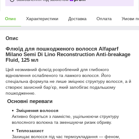
Опис
Характеристики
Доставка
Оплата
Умови п
Опис
Флюїд для пошкодженого волосся Alfaparf
Milano Semi Di Lino Reconstruction Anti-breakage
Fluid, 125 мл
Цей незмивний флюїд розроблений для глибокого
відновлення ослабленого та ламкого волосся. Його
спеціальна формула не лише зміцнює структуру волосся, а й
створює захисний бар’єр, який запобігає подальшому
пошкодженню.
Основні переваги
Зміцнення волосся
Активно бореться з ламкістю, ущільнюючи структуру
волосяного волокна та зменшуючи ризик обриву.
Теплозахист
Захищає волосся під час термоукладання — феном,