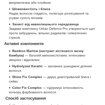
випрямлячем або плойкою.
Шовковистість і блиск
Надає волоссю гладкість, полегшує розчісування та
усуває сухість кінчиків.
Захист від навколишнього середовища
Завдяки комплексу Urban Defence Pro утворюється щит
проти забруднень, вільних радикалів і кліматичних
стресів.
Активні компоненти
Bamboo Marrow (екстракт кісткового мозку
бамбука)
— багатий амінокислотами, інтенсивно
зміцнює і відновлює.
Hydrolyzed Keratin
— заповнює ушкоджені ділянки
волосся.
Shine Fix Complex
— дарує довготривалий блиск і
сяйво.
Color Fix Complex
— підтримує інтенсивність
кольору фарбованого волосся.
Спосіб застосування