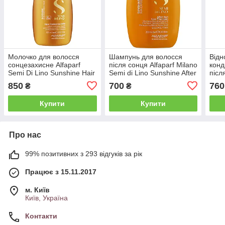
Молочко для волосся
Шампунь для волосся
Від
сонцезахисне Alfaparf
після сонця Alfaparf Milano
конд
Semi Di Lino Sunshine Hair
Semi di Lino Sunshine After
післ
Protective Milk, 125 мл
Sun Low Shampoo, 250 мл
Semi
850
700
760
₴
₴
(Alf48)
(Alf46)
Afte
мл (
Купити
Купити
Про нас
99% позитивних з 293 відгуків за рік
Працює з 15.11.2017
м. Київ
Київ, Україна
Контакти