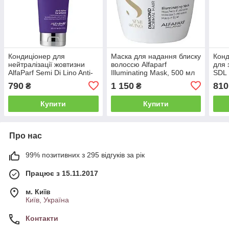
Кондиціонер для
Маска для надання блиску
Конд
нейтралізації жовтизни
волоссю Alfaparf
для 
AlfaParf Semi Di Lino Anti-
Illuminating Mask, 500 мл
SDL 
Yellow Conditioner, 200 мл
(Alf26)
Leav
790
1 150
810
₴
₴
(Alf22)
мл (
Купити
Купити
Про нас
99% позитивних з 295 відгуків за рік
Працює з 15.11.2017
м. Київ
Київ, Україна
Контакти