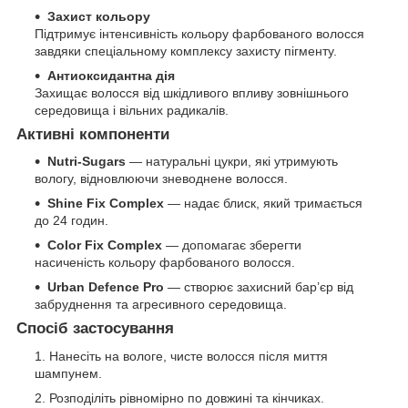
Захист кольору
Підтримує інтенсивність кольору фарбованого волосся
завдяки спеціальному комплексу захисту пігменту.
Антиоксидантна дія
Захищає волосся від шкідливого впливу зовнішнього
середовища і вільних радикалів.
Активні компоненти
Nutri-Sugars
— натуральні цукри, які утримують
вологу, відновлюючи зневоднене волосся.
Shine Fix Complex
— надає блиск, який тримається
до 24 годин.
Color Fix Complex
— допомагає зберегти
насиченість кольору фарбованого волосся.
Urban Defence Pro
— створює захисний бар’єр від
забруднення та агресивного середовища.
Спосіб застосування
Нанесіть на вологе, чисте волосся після миття
шампунем.
Розподіліть рівномірно по довжині та кінчиках.