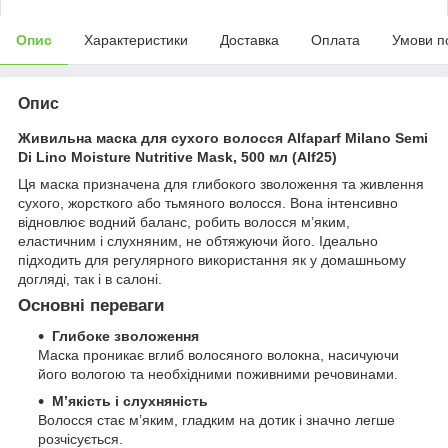
Опис
Характеристики
Доставка
Оплата
Умови п
Опис
Живильна маска для сухого волосся
Alfaparf Milano Semi
Di Lino Moisture Nutritive Mask, 500 мл (Alf25)
Ця маска призначена для глибокого зволоження та живлення
сухого, жорсткого або тьмяного волосся. Вона інтенсивно
відновлює водний баланс, робить волосся м’яким,
еластичним і слухняним, не обтяжуючи його. Ідеально
підходить для регулярного використання як у домашньому
догляді, так і в салоні.
Основні переваги
Глибоке зволоження
Маска проникає вглиб волосяного волокна, насичуючи
його вологою та необхідними поживними речовинами.
М’якість і слухняність
Волосся стає м’яким, гладким на дотик і значно легше
розчісується.