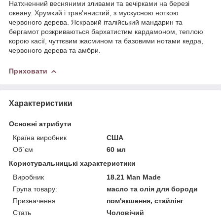
Натхненний весняними зливами та вечірками на березі
океану. Хрумкий і трав'янистий, з мускусною ноткою
червоного дерева. Яскравий італійський мандарин та
бергамот розкриваються бархатистим кардамоном, теплою
корою касії, чуттєвим жасмином та базовими нотами кедра,
червоного дерева та амбри.
Приховати
Характеристики
Основні атрибути
Країна виробник
США
Об`єм
60 мл
Користувальницькі характеристики
Виробник
18.21 Man Made
Група товару:
масло та олія для бороди
Призначення
пом'якшення, стайлінг
Стать
Чоловічий