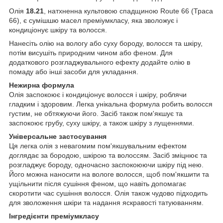
Олія
18.21
, натхненна культовою спадщиною Route 66 (Траса
66), є сумішшю масел преміумкласу, яка зволожує і
кондиціонує шкіру та волосся.
Нанесіть олію на вологу або суху бороду, волосся та шкіру,
потім висушіть природним чином або феном. Для
додаткового розгладжувального ефекту додайте олію в
помаду або інші засоби для укладання.
Нежирна формула
Олія заспокоює і кондиціонує волосся і шкіру, роблячи
гладким і здоровим. Легка унікальна формула робить волосся
густим, не обтяжуючи його. Засіб також пом'якшує та
заспокоює грубу, суху шкіру, а також шкіру з лущеннями.
Універсальне застосування
Ця легка олія з невагомим пом'якшувальним ефектом
доглядає за бородою, шкірою та волоссям. Засіб зміцнює та
розгладжує бороду, одночасно заспокоюючи шкіру під нею.
Його можна наносити на вологе волосся, щоб пом'якшити та
ущільнити після сушіння феном, що навіть допомагає
скоротити час сушіння волосся. Олія також чудово підходить
для зволоження шкіри та надання яскравості татуюванням.
Інгредієнти преміумкласу