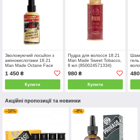
Зволожуючий лосьйон з
Пудра для волосся 18.21
Шамп
амінокислотами 18.21
Man Made Sweet Tobacco,
гель
Man Made Octane Face
8 мл (850024571334)
воло
Lotion Sweet Tobacco, 100
3в1)
1 450
980
480
₴
₴
мл ( 850024571044)
Abso
мл
Купити
Купити
Акційні пропозиції та новинки
–16%
–8%