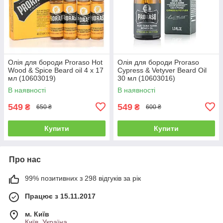
Олія для бороди Proraso Hot
Олія для бороди Proraso
Wood & Spice Beard oil 4 х 17
Cypress & Vetyver Beard Oil
мл (10603019)
30 мл (10603016)
В наявності
В наявності
549
549
₴
₴
650 ₴
600 ₴
Купити
Купити
Про нас
99% позитивних з 298 відгуків за рік
Працює з 15.11.2017
м. Київ
Київ, Україна