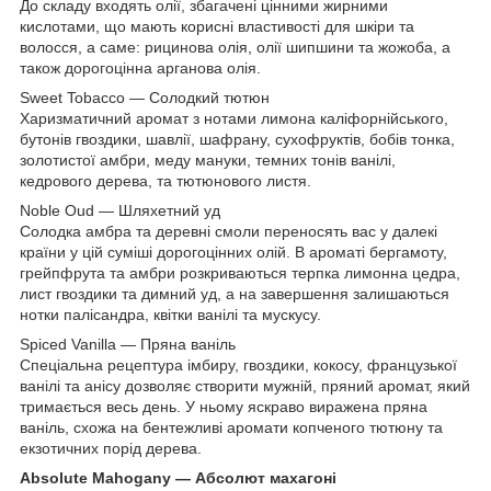
До складу входять олії, збагачені цінними жирними
кислотами, що мають корисні властивості для шкіри та
волосся, а саме: рицинова олія, олії шипшини та жожоба, а
також дорогоцінна арганова олія.
Sweet Tobacco — Солодкий тютюн
Харизматичний аромат з нотами лимона каліфорнійського,
бутонів гвоздики, шавлії, шафрану, сухофруктів, бобів тонка,
золотистої амбри, меду мануки, темних тонів ванілі,
кедрового дерева, та тютюнового листя.
Noble Oud — Шляхетний уд
Солодка амбра та деревні смоли переносять вас у далекі
країни у цій суміші дорогоцінних олій. В ароматі бергамоту,
грейпфрута та амбри розкриваються терпка лимонна цедра,
лист гвоздики та димний уд, а на завершення залишаються
нотки палісандра, квітки ванілі та мускусу.
Spiced Vanilla — Пряна ваніль
Спеціальна рецептура імбиру, гвоздики, кокосу, французької
ванілі та анісу дозволяє створити мужній, пряний аромат, який
тримається весь день. У ньому яскраво виражена пряна
ваніль, схожа на бентежливі аромати копченого тютюну та
екзотичних порід дерева.
Absolute Mahogany — Абсолют махагоні