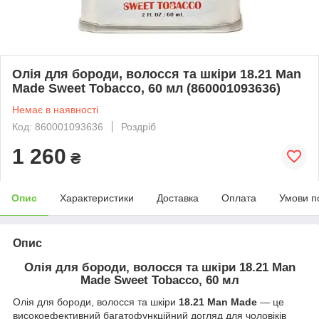
Олія для бороди, волосся та шкіри 18.21 Man
Made Sweet Tobacco, 60 мл (860001093636)
Немає в наявності
Код: 860001093636
Роздріб
1 260
₴
Опис
Характеристики
Доставка
Оплата
Умови п
Опис
Олія для бороди, волосся та шкіри 18.21 Man
Made Sweet Tobacco
, 60 мл
Олія для бороди, волосся та шкіри
18.21 Man Made
— це
високоефективний багатофункційний догляд для чоловіків