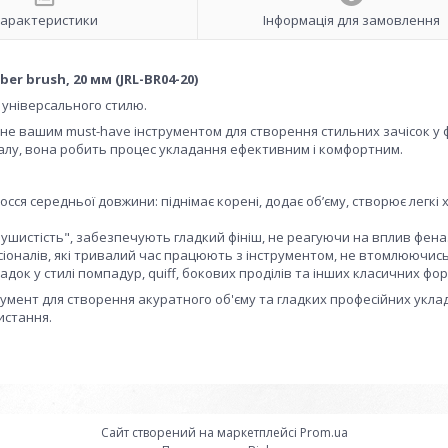
арактеристики
Інформація для замовлення
er brush, 20 мм (JRL-BR04-20)
я універсального стилю.
ане вашим must-have інструментом для створення стильних зачісок у 
ріалу, вона робить процес укладання ефективним і комфортним.
ся середньої довжини: піднімає корені, додає об’єму, створює легкі 
шистість", забезпечують гладкий фініш, не реагуючи на вплив фена
іоналів, які тривалий час працюють з інструментом, не втомлюючись
док у стилі помпадур, quiff, бокових проділів та інших класичних фор
румент для створення акуратного об'єму та гладких професійних укла
истання.
Сайт створений на маркетплейсі
Prom.ua