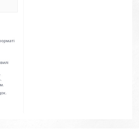
форматі
хвилі
.
.
м.
док.