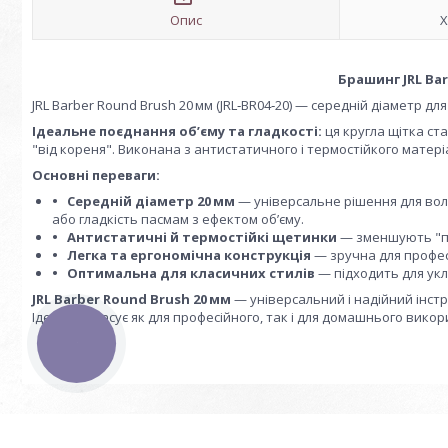
Опис
Х
Брашинг JRL Barb
JRL Barber Round Brush 20 мм (JRL‑BR04‑20) — середній діаметр дл
Ідеальне поєднання об’єму та гладкості:
ця кругла щітка ст
"від кореня". Виконана з антистатичного і термостійкого мате
Основні переваги:
Середній діаметр 20 мм
— універсальне рішення для волос
або гладкість пасмам з ефектом об’єму.
Антистатичні й термостійкі щетинки
— зменшують "пу
Легка та ергономічна конструкція
— зручна для профес
Оптимальна для класичних стилів
— підходить для укла
JRL Barber Round Brush 20 мм
— універсальний і надійний інст
Ідеально пасує як для професійного, так і для домашнього викор
КНОПКА
ЗВ'ЯЗКУ