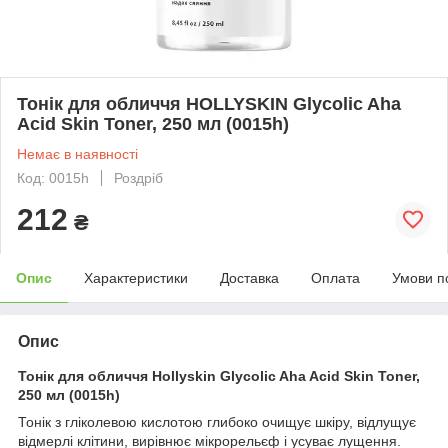
Тонік для обличчя HOLLYSKIN Glycolic Aha
Acid Skin Toner, 250 мл (0015h)
Немає в наявності
Код: 0015h
Роздріб
212
₴
Опис
Характеристики
Доставка
Оплата
Умови п
Опис
Тонік для обличчя Hollyskin Glycolic Aha Acid Skin Toner,
250 мл (0015h)
Тонік з гліколевою кислотою глибоко очищує шкіру, відлущує
відмерлі клітини, вирівнює мікрорельєф і усуває лущення.