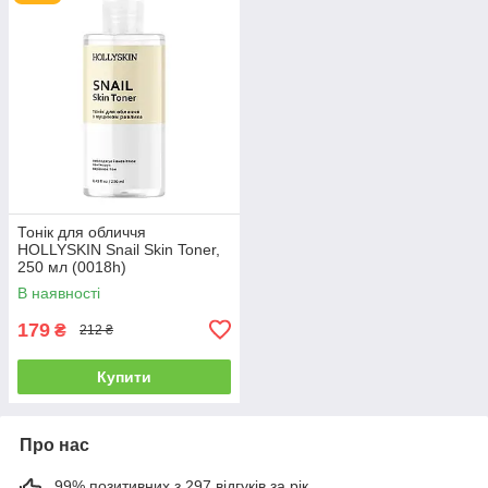
Тонік для обличчя
HOLLYSKIN Snail Skin Toner,
250 мл (0018h)
В наявності
179
₴
212 ₴
Купити
Про нас
99% позитивних з 297 відгуків за рік