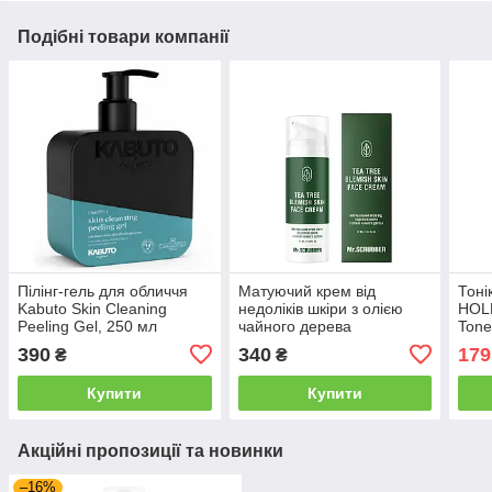
Подібні товари компанії
Пілінг‑гель для обличчя
Матуючий крем вiд
Тоні
Kabuto Skin Cleaning
недолiкiв шкiри з олією
HOLL
Peeling Gel, 250 мл
чайного дерева
Tone
(8685077950674)
Mr.SCRUBBER Tea Tree
390
340
179
₴
₴
Blemish Skin Face Cream,
50 мл (1632)
Купити
Купити
Акційні пропозиції та новинки
–16%