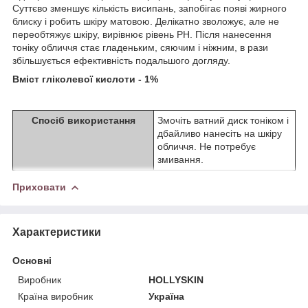
Суттєво зменшує кількість висипань, запобігає появі жирного
блиску і робить шкіру матовою. Делікатно зволожує, але не
переобтяжує шкіру, вирівнює рівень PH. Після нанесення
тоніку обличчя стає гладеньким, сяючим і ніжним, в рази
збільшується ефективність подальшого догляду.
Вміст гліколевої кислоти - 1%
Спосіб використання
Змочіть ватний диск тоніком і
дбайливо нанесіть на шкіру
обличчя. Не потребує
змивання.
Приховати
Характеристики
Основні
Виробник
HOLLYSKIN
Країна виробник
Україна