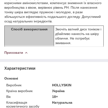
корисними амінокислотами, компенсує зниження їх власного
виробництва з віком, вирівнює рівень PH. Після нанесення
тоніку шкіра виглядає пружною і молодою, в рази
збільшується ефективність подальшого догляду. Допустимий
осад натуральних інгредієнтів.
Спосіб використання
Змочіть ватний диск тоніком і
дбайливо нанесіть на шкіру
обличчя. Не потребує
змивання.
Приховати
Характеристики
Основні
Виробник
HOLLYSKIN
Країна виробник
Україна
Вік
18+
Класифікація
Натуральна
косметичного засобу