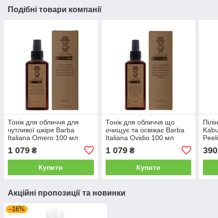
Подібні товари компанії
Тонік для обличчя для
Тонік для обличчя що
Пілі
чутливої шкіри Barba
очищує та освіжає Barba
Kabu
Italiana Omero 100 мл
Italiana Ovidio 100 мл
Peel
(BI0703)
(BI0704)
(868
1 079
1 079
390
₴
₴
Купити
Купити
Акційні пропозиції та новинки
–16%