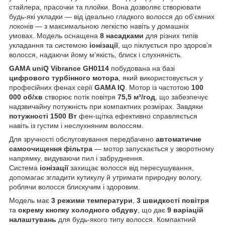
стайлера, прасочки та плойки. Вона дозволяє створювати
будь-які укладки — від ідеально гладкого волосся до об’ємних
локонів — з максимальною легкістю навіть у домашніх
умовах. Модель оснащена
8 насадками
для різних типів
укладання та системою
іонізації
, що піклується про здоров’я
волосся, надаючи йому м’якість, блиск і слухняність.
GAMA uniQ Vibrance GH0114
побудована на базі
цифрового турбінного мотора
, який використовується у
професійних фенаx серії
GAMA IQ
. Мотор із частотою
100
000 об/хв
створює потік повітря
75,5 м³/год
, що забезпечує
надзвичайну потужність при компактних розмірах. Завдяки
потужності 1500 Вт
фен-щітка ефективно справляється
навіть із густим і неслухняним волоссям.
Для зручності обслуговування передбачено
автоматичне
самоочищення фільтра
— мотор запускається у зворотному
напрямку, видуваючи пил і забруднення.
Система
іонізації
захищає волосся від пересушування,
допомагає згладити кутикулу й утримати природну вологу,
роблячи волосся блискучим і здоровим.
Модель має
3 режими температури
,
3 швидкості повітря
та
окрему кнопку холодного обдуву
, що дає
9 варіацій
налаштувань
для будь-якого типу волосся. Компактний