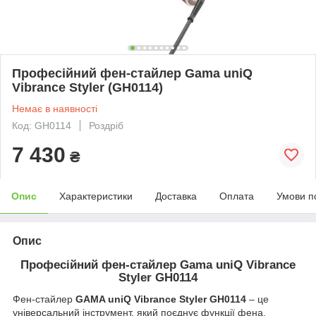
Професійний фен-стайлер Gama uniQ
Vibrance Styler (GH0114)
Немає в наявності
Код: GH0114
Роздріб
7 430
₴
Опис
Характеристики
Доставка
Оплата
Умови п
Опис
Професійний фен-стайлер Gama uniQ Vibrance
Styler GH0114
Фен-стайлер
GAMA uniQ Vibrance Styler GH0114
– це
універсальний інструмент, який поєднує функції фена,