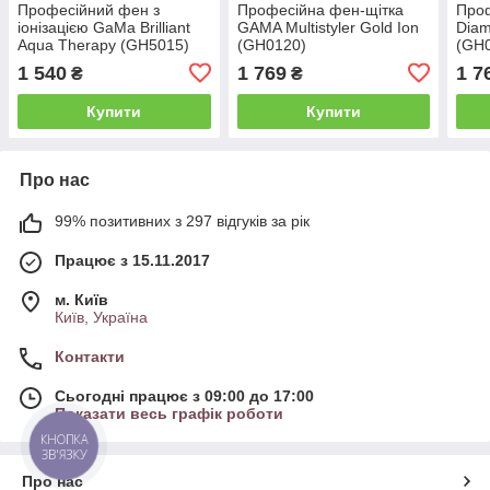
Професійний фен з
Професійна фен-щітка
Про
іонізацією GaMa Brilliant
GAMA Multistyler Gold Ion
Diam
Aqua Therapy (GH5015)
(GH0120)
(GH
1 540
1 769
1 7
₴
₴
Купити
Купити
Про нас
99% позитивних з 297 відгуків за рік
Працює з 15.11.2017
м. Київ
Київ, Україна
Контакти
Сьогодні працює з 09:00 до 17:00
Показати весь графік роботи
КНОПКА
ЗВ'ЯЗКУ
Про нас