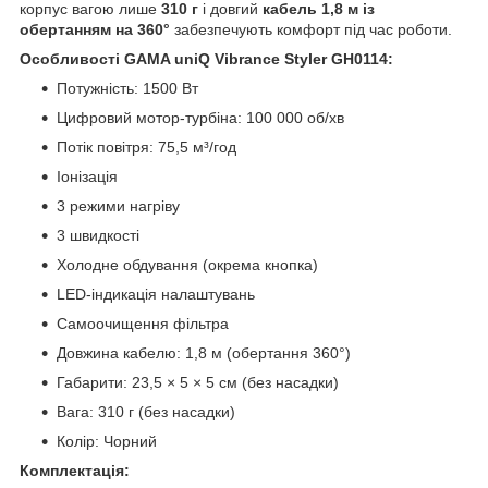
корпус вагою лише
310 г
і довгий
кабель 1,8 м із
обертанням на 360°
забезпечують комфорт під час роботи.
Особливості GAMA uniQ Vibrance Styler GH0114:
Потужність: 1500 Вт
Цифровий мотор-турбіна: 100 000 об/хв
Потік повітря: 75,5 м³/год
Іонізація
3 режими нагріву
3 швидкості
Холодне обдування (окрема кнопка)
LED-індикація налаштувань
Самоочищення фільтра
Довжина кабелю: 1,8 м (обертання 360°)
Габарити: 23,5 × 5 × 5 см (без насадки)
Вага: 310 г (без насадки)
Колір: Чорний
Комплектація: