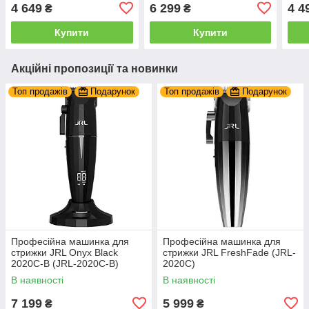
2020C-G)
2020
4 649
6 299
4 4
₴
₴
Купити
Купити
Акційні пропозиції та новинки
Топ продажів
Подарунок
Топ продажів
Подарунок
Професійна машинка для
Професійна машинка для
стрижки JRL Onyx Black
стрижки JRL FreshFade (JRL-
2020C-B (JRL-2020C-B)
2020C)
В наявності
В наявності
7 199
5 999
₴
₴