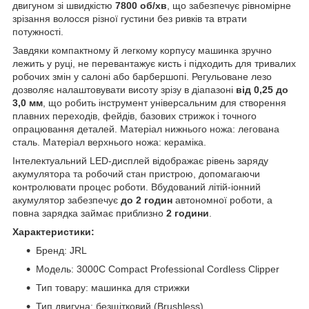
двигуном зі швидкістю
7800 об/хв
, що забезпечує рівномірне
зрізання волосся різної густини без ривків та втрати
потужності.
Завдяки компактному й легкому корпусу машинка зручно
лежить у руці, не перевантажує кисть і підходить для тривалих
робочих змін у салоні або барбершопі. Регульоване лезо
дозволяє налаштовувати висоту зрізу в діапазоні
від 0,25 до
3,0 мм
, що робить інструмент універсальним для створення
плавних переходів, фейдів, базових стрижок і точного
опрацювання деталей. Матеріал нижнього ножа: легована
сталь. Матеріал верхнього ножа: кераміка.
Інтелектуальний LED-дисплей відображає рівень заряду
акумулятора та робочий стан пристрою, допомагаючи
контролювати процес роботи. Вбудований літій-іонний
акумулятор забезпечує
до 2 годин
автономної роботи, а
повна зарядка займає приблизно
2 години
.
Характеристики:
Бренд: JRL
Модель: 3000C Compact Professional Cordless Clipper
Тип товару: машинка для стрижки
Тип двигуна: безщітковий (Brushless)