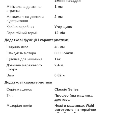
Змінні насадки
Мінімальна довжина
1 мм
стрижки
Максимальна довжина
2 мм
підстригання
Країна виробник
Угорщина
Гарантійний термін
12 міс
Додаткові функції і характеристики
Ширина леза
46 мм
Швидкість мотора
6000 об/хв
Щіточка для чищення
Так
Довжина мережевого
2.4 м
шнура
Вага
0.62 кг
Додаткові характеристики
Серія машинок
Classic Series
Тип
Професійна машинка
дротова
Матеріал ножів
Ножі в машинках Wahl
виготовлені з термічно