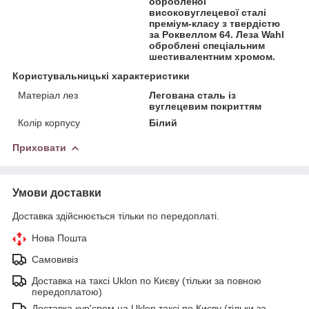
обробленої
високовуглецевої сталі
преміум-класу з твердістю
за Роквеллом 64. Леза Wahl
оброблені спеціальним
шестивалентним хромом.
Користувальницькі характеристики
Матеріал лез
Легована сталь із
вуглецевим покриттям
Колір корпусу
Білий
Приховати
Умови доставки
Доставка здійснюється тільки по передоплаті.
Нова Пошта
Самовивіз
Доставка на таксі Uklon по Києву (тільки за повною
передоплатою)
Доставка кур'єром на Uklon таксі по Києву (тільки за