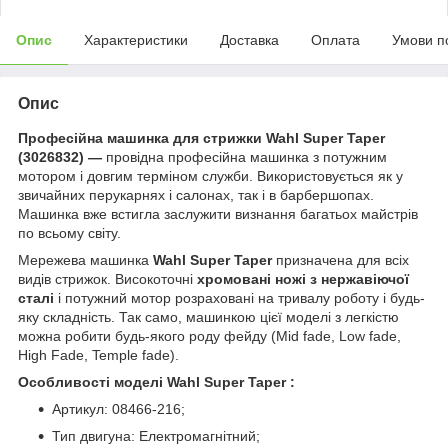
Опис
Характеристики
Доставка
Оплата
Умови п
Опис
Професійна машинка для стрижки Wahl Super Taper
(3026832) ―
провідна професійна машинка з потужним
мотором і довгим терміном служби. Використовується як у
звичайних перукарнях і салонах, так і в барбершопах.
Машинка вже встигла заслужити визнання багатьох майстрів
по всьому світу.
Мережева машинка
Wahl Super Taper
призначена для всіх
видів стрижок. Високоточні
хромовані ножі з нержавіючої
сталі
і потужний мотор розраховані на тривалу роботу і будь-
яку складність. Так само, машинкою цієї моделі з легкістю
можна робити будь-якого роду фейду (Mid fade, Low fade,
High Fade, Temple fade).
Особливості моделі Wahl Super Taper :
Артикул: 08466-216;
Тип двигуна: Електромагнітний;