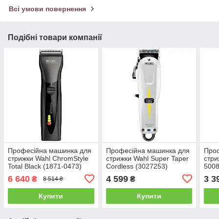
Всі умови повернення
Подібні товари компанії
Професійна машинка для
Професійна машинка для
Про
стрижки Wahl ChromStyle
стрижки Wahl Super Taper
стри
Total Black (1871-0473)
Cordless (3027253)
5008
6 640
4 599
3 3
₴
₴
8 514 ₴
Купити
Купити