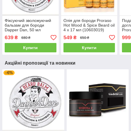
Фіксуючий зволожуючий
Олія для бороди Proraso
Пода
бальзам для бороди
Hot Wood & Spice Beard oil
догл
Dapper Dan, 50 мл
4 х 17 мл (10603019)
Pror
(10601001)
Lime
639
549
999
₴
₴
680 ₴
650 ₴
Sham
Купити
Купити
Акційні пропозиції та новинки
–6%