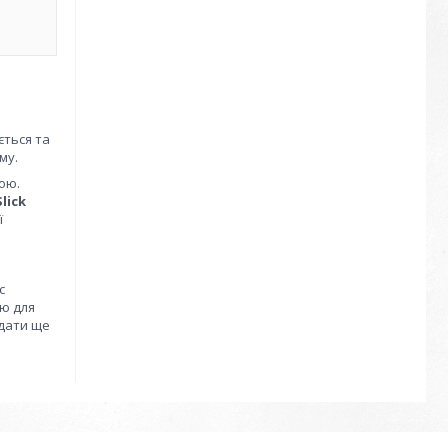
ється та
му.
ою.
Slick
ї
с
сю для
одати ще