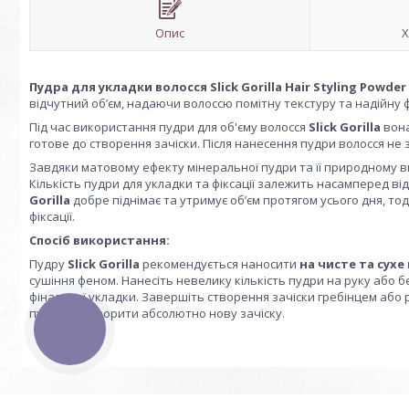
Опис
Х
Пудра для укладки волосся Slick Gorilla Hair Styling Powder
відчутний об’єм, надаючи волоссю помітну текстуру та надійну ф
Під час використання пудри для об'єму волосся
Slick Gorilla
вона
готове до створення зачіски. Після нанесення пудри волосся не з
Завдяки матовому ефекту мінеральної пудри та її природному ви
Кількість пудри для укладки та фіксації залежить насамперед від
Gorilla
добре піднімає та утримує об’єм протягом усього дня, тод
фіксації.
Спосіб використання:
Пудру
Slick Gorilla
рекомендується наносити
на чисте та сухе
сушіння феном. Нанесіть невелику кількість пудри на руку або б
фінальної укладки. Завершіть створення зачіски гребінцем або
пудри та створити абсолютно нову зачіску.
КНОПКА
ЗВ'ЯЗКУ