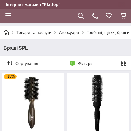
Інтернет-магазин "Flattop"
Товари та послуги
Аксесуари
Гребінці, щітки, браши
Браші SPL
Сортування
0
Фільтри
–18%