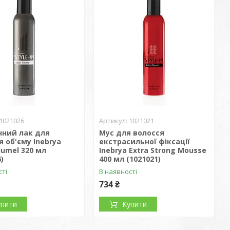
1021026
1021021
чний лак для
Мус для волосся
 об'єму Inebrya
екстрасильної фіксації
olumel 320 мл
Inebrya Extra Strong Mousse
)
400 мл (1021021)
сті
В наявності
734 ₴
упити
Купити