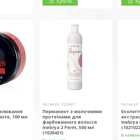
Купити
К
1026431
делювання
Перманент з молочними
Екологі
Paste, 100 мл
протеїнами для
екстрас
фарбованного волосся
Inebrya 
Inebrya 2 Рerm, 500 мл
(1021022
(1026431)
В наявно