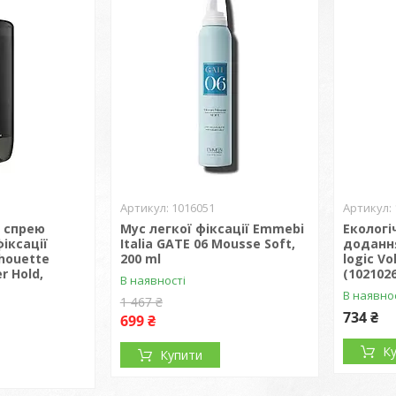
1016051
я спрею
Мус легкої фіксації Emmebi
Екологі
іксації
Italia GATE 06 Mousse Soft,
додання
lhouette
200 ml
logic V
r Hold,
(1021026
В наявності
В наявно
1 467 ₴
734 ₴
699 ₴
К
Купити