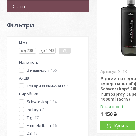
Статті
Фільтри
Ціна
Наявність
В наявності
155
Sc18
Акція
Рідкий лак дл
супер сильної ф
Товари зі знижками
1
Schwarzkopf Si
Виробник
Pumpspray Supe
1000ml (Sc18)
Schwarzkopf
34
В наявності
Inebrya
21
1 150 ₴
Tigi
17
Emmebi Italia
16
Купити
DS
15