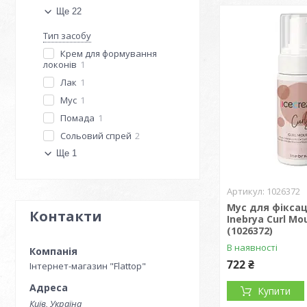
Ще 22
Тип засобу
Крем для формування
локонів
1
Лак
1
Мус
1
Помада
1
Сольовий спрей
2
Ще 1
1026372
Мус для фіксац
Контакти
Inebrya Сurl Мo
(1026372)
В наявності
722 ₴
Інтернет-магазин "Flattop"
Купити
Київ, Україна