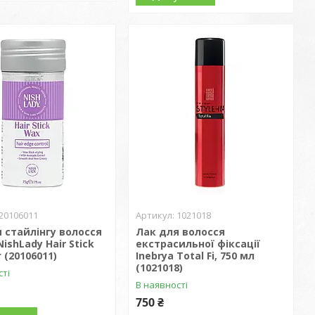
20106011
1021018
я стайлінгу волосся
Лак для волосся
NishLady Hair Stick
екстрасильної фіксації
 (20106011)
Inebrya Total Fi, 750 мл
(1021018)
сті
В наявності
750 ₴