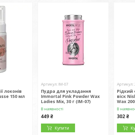
IM-07
ії локонів
Пудра для укладання
Рідкий 
usse 150 мл
Immortal Pink Powder Wax
віск Nis
Ladies Mix, 30 г (IM-07)
Wax 200
В наявності
В наявно
449 ₴
302 ₴
Купити
К