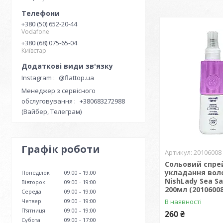
+380 (50) 652-20-44
Vodafone
+380 (68) 075-65-04
Київстар
Instagram
@flattop.ua
Менеджер з сервісного
обслуговування
+380683272988
(Вайбер, Телеграм)
Графік роботи
20106008
Сольовий спре
укладання вол
Понеділок
09:00
19:00
NishLady Sea Sa
Вівторок
09:00
19:00
200мл (20106008
Середа
09:00
19:00
Четвер
09:00
19:00
В наявності
Пʼятниця
09:00
19:00
260 ₴
Субота
09:00
17:00