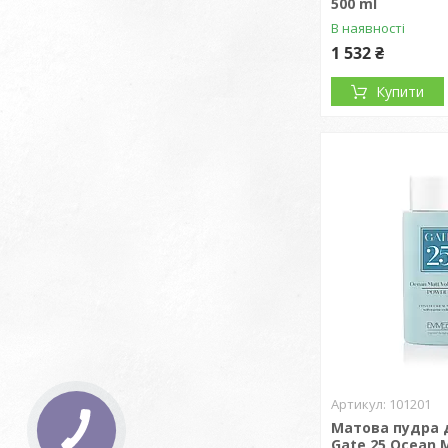
500 ml
В наявності
1 532 ₴
Купити
101201
Матова пудра 
Gate 25 Ocean 