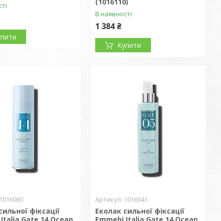
(1016110)
сті
В наявності
1 384 ₴
упити
Купити
1016080
1016041
сильної фіксації
Еколак сильної фіксації
Italia Gate 14 Ocean
Emmebi Italia Gate 14 Ocean