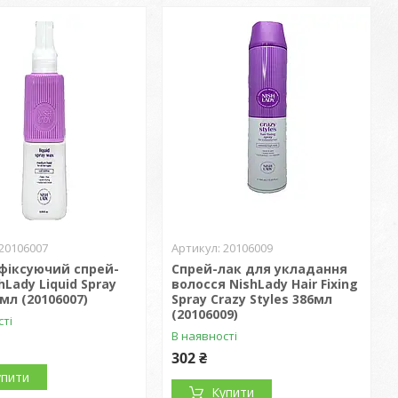
20106007
20106009
фіксуючий спрей-
Спрей-лак для укладання
hLady Liquid Spray
волосся NishLady Hair Fixing
мл (20106007)
Sprаy Crazy Styles 386мл
(20106009)
сті
В наявності
302 ₴
упити
Купити