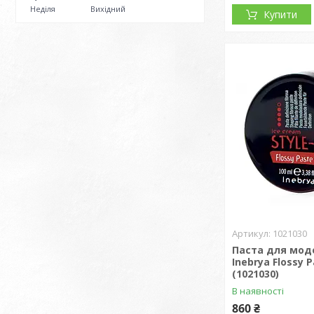
Неділя
Вихідний
Купити
1021030
Паста для мо
Inebrya Flossy 
(1021030)
В наявності
860 ₴