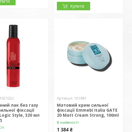
упити
Купити
1021022
101981
чний лак без газу
Матовий крем сильної
ильної фіксації
фіксації Emmebi Italia GATE
Logic Style, 320 мл
20 Matt Cream Strong, 100ml
)
В наявності
сті
1 384 ₴