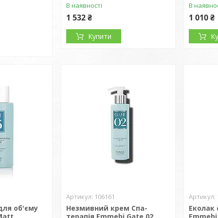
В наявності
В наявно
1 532 ₴
1 010 ₴
Купити
К
106161
для об'єму
Незмивний крем Спа-
Еколак 
Matt
терапія Emmebi Gate 02
Emmebi 