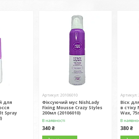
20106010
й для
Фіксуючий мус NishLady
Віск дл
осся
Fixing Mousse Crazy Styles
в стіку 
lt Spray
200мл (20106010)
Wax, 75г
)
В наявності
В наявно
340 ₴
380 ₴