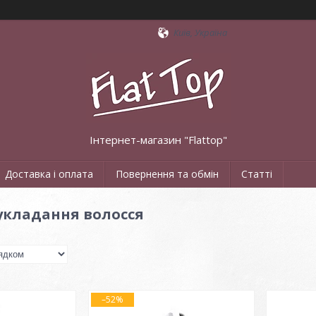
Київ, Україна
Інтернет-магазин "Flattop"
Доставка і оплата
Повернення та обмін
Статті
укладання волосся
–52%