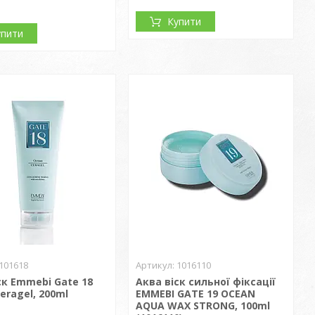
Купити
упити
101618
1016110
ск Emmebi Gate 18
Аква віск сильної фіксації
eragel, 200ml
EMMEBI GATE 19 OCEAN
AQUA WAX STRONG, 100ml