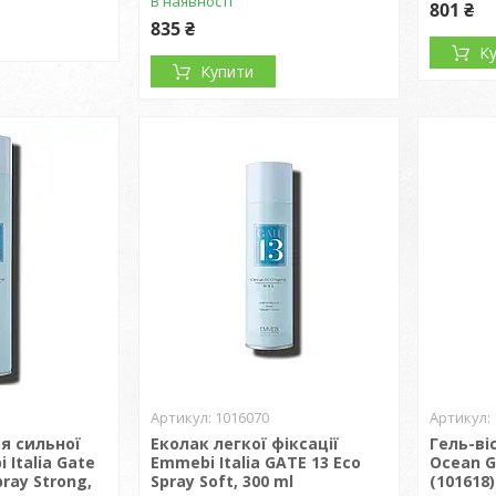
В наявності
801 ₴
835 ₴
К
Купити
1016070
я сильної
Еколак легкої фіксації
Гель-ві
 Italia Gate
Emmebi Italia GATE 13 Eco
Ocean G
pray Strong,
Spray Soft, 300 ml
(101618)