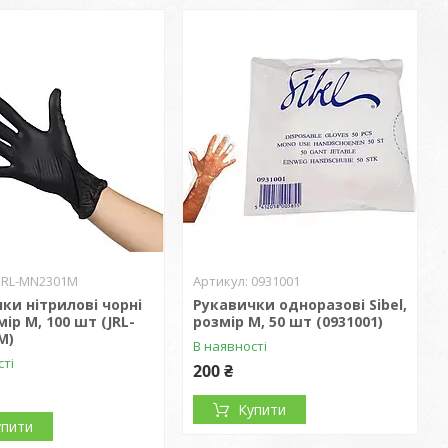
JRL-MN2301M
0931001
ки нітрилові чорні
Рукавички одноразові Sibel,
мір M, 100 шт (JRL-
розмір М, 50 шт (0931001)
M)
В наявності
сті
200 ₴
Купити
упити