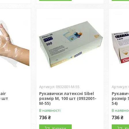
0932001-M-55
air
Рукавички латексні Sibel
Рукавич
0 шт
розмір М, 100 шт (0932001-
розмір S
M-55)
54)
В наявності
В наявно
736 ₴
736 ₴
Купити
К