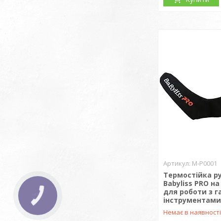
M-P0001
Термостійка р
Babyliss PRO на
для роботи з 
інструментами
Немає в наявност