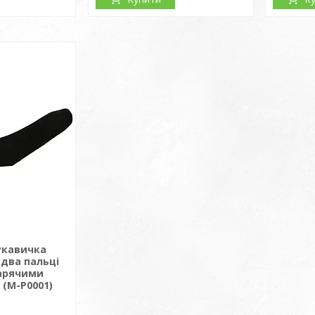
укавичка
 два пальці
гарячими
 (M-P0001)
і