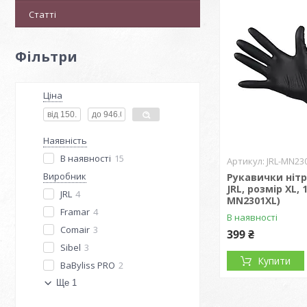
Статті
Фільтри
Ціна
Наявність
В наявності
15
JRL-MN23
Виробник
Рукавички нітр
JRL, розмір XL, 
JRL
4
MN2301XL)
Framar
4
В наявності
Comair
3
399 ₴
Sibel
3
Купити
BaByliss PRO
2
Ще 1