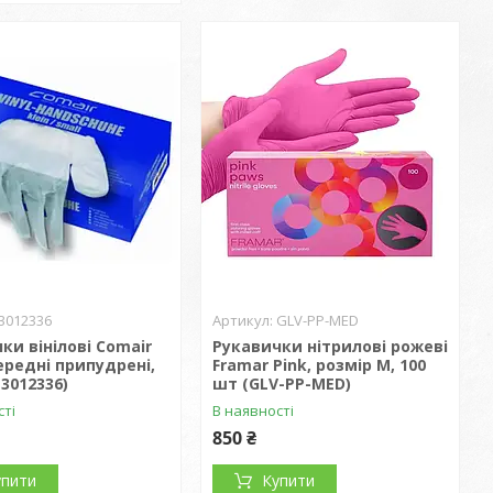
3012336
GLV-PP-MED
ки вінілові Comair
Рукавички нітрилові рожеві
середні припудрені,
Framar Pink, розмір M, 100
(3012336)
шт (GLV-PP-MED)
сті
В наявності
850 ₴
упити
Купити