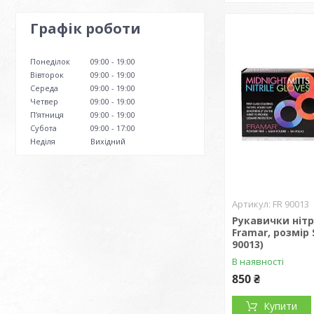
Графік роботи
Понеділок
09:00
19:00
Вівторок
09:00
19:00
Середа
09:00
19:00
Четвер
09:00
19:00
Пʼятниця
09:00
19:00
Субота
09:00
17:00
Неділя
Вихідний
FR 90013
Рукавички нітр
Framar, розмір 
90013)
В наявності
850 ₴
Купити