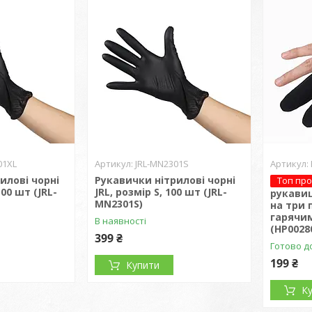
01XL
JRL-MN2301S
илові чорні
Рукавички нітрилові чорні
Топ пр
100 шт (JRL-
JRL, розмір S, 100 шт (JRL-
рукавиц
MN2301S)
на три 
гарячи
В наявності
(HP0028
399 ₴
Готово д
199 ₴
Купити
К