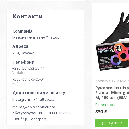
Контакти
Інтернет-магазин "Flattop"
Київ, Україна
+380 (50) 652-20-44
Vodafone
+380 (68) 075-65-04
GLV-MM-
Київстар
Рукавички нітр
Framar Midnight
M, 100 шт (GL
Instagram
@flattop.ua
В наявності
Менеджер з сервісного
830 ₴
обслуговування
+380683272988
(Вайбер, Телеграм)
Купити