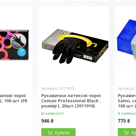
3011910
илові чорні
Рукавички латексні чорні
Рукавич
S, 100 шт (FR
Comair Professional Black ,
Salon, 
розмір L 20шт (3011910)
100 шт 
В наявності
В наявно
946 ₴
775 ₴
Купити
К