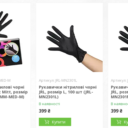
MED-M
JRL-MN2301L
илові чорні
Рукавички нітрилові чорні
Рукавич
 Mitt, розмір
JRL, розмір L, 100 шт (JRL-
JRL, роз
V-MM-MED-M)
MN2301L)
MN2301
В наявності
В наявно
399 ₴
399 ₴
Купити
К