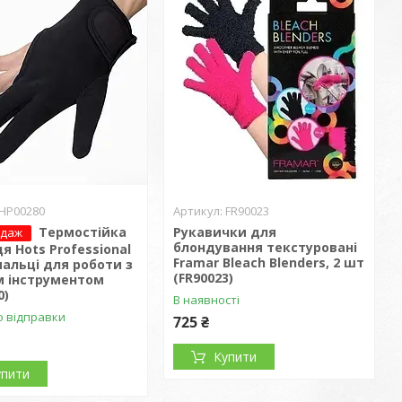
HP00280
FR90023
Термостійка
Рукавички для
одаж
блондування текстуровані
я Hots Professional
Framar Bleach Blenders, 2 шт
пальці для роботи з
(FR90023)
м інструментом
0)
В наявності
о відправки
725 ₴
Купити
упити