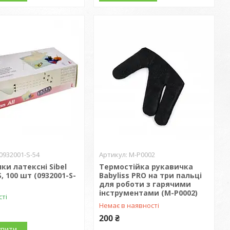
0932001-S-54
M-P0002
ки латексні Sibel
Термостійка рукавичка
, 100 шт (0932001-S-
Babyliss PRO на три пальці
для роботи з гарячими
інструментами (M-P0002)
сті
Немає в наявності
200 ₴
упити