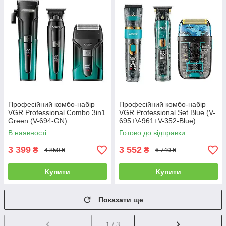
Професійний комбо-набір
Професійний комбо-набір
VGR Professional Combo 3in1
VGR Professional Set Blue (V-
Green (V-694-GN)
695+V-961+V-352-Blue)
В наявності
Готово до відправки
3 399
3 552
₴
₴
4 850 ₴
6 740 ₴
Купити
Купити
Показати ще
1
/ 3