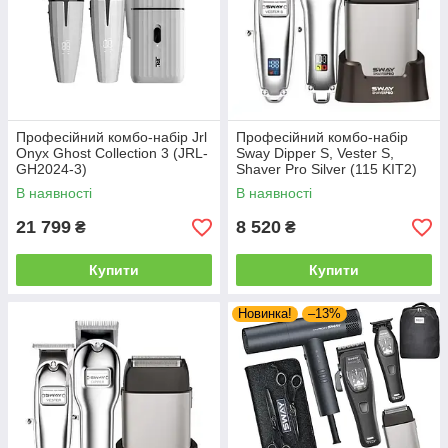
Професійний комбо-набір Jrl
Професійний комбо-набір
Onyx Ghost Collection 3 (JRL-
Sway Dipper S, Vester S,
GH2024-3)
Shaver Pro Silver (115 KIT2)
В наявності
В наявності
21 799
8 520
₴
₴
Купити
Купити
Новинка!
–13%