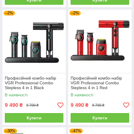
Купити
Купити
–2%
–2%
Професійний комбо-набір
Професійний комбо-набір
VGR Professional Combo
VGR Professional Combo
Stepless 4 in 1 Black
Stepless 4 in 1 Red
(Stepless4in1BK)
(Stepless4in1RD)
В наявності
В наявності
9 490
9 490
₴
₴
9 700 ₴
9 700 ₴
Купити
Купити
–30%
–47%