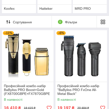
Koofex
Hatteker
MRD PRO
Сортування
0
Фільтри
–11%
–6%
Професійний комбо-набір
Професійний комбо-набір
BaByliss PRO Boost+Gold
"BaByliss PRO FxOne All-
(FX8700GBPE+FX7870GBPE
Metal Black"
+FXFS2GE)
(FX899MBE+FX799MBE+FX7
В наявності
В наявності
9FSMBE)
16 410
19 197
₴
₴
18 415 ₴
20 484 ₴