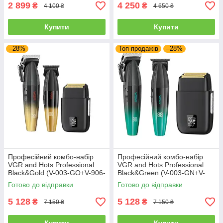
2 899
4 250
₴
₴
4 100 ₴
4 650 ₴
Купити
Купити
–28%
Топ продажів
–28%
Професійний комбо-набір
Професійний комбо-набір
VGR and Hots Professional
VGR and Hots Professional
Black&Gold (V-003-GO+V-906-
Black&Green (V-003-GN+V-
GO+HP2012-BK)
906-GN+HP2012-BK)
Готово до відправки
Готово до відправки
5 128
5 128
₴
₴
7 150 ₴
7 150 ₴