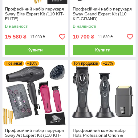
Професійний набір перукаря
Професійний набір перукаря
Sway Elite Expert Kit (110 KIT-
Sway Grand Expert Kit (110
ELITE)
KIT-GRAND)
В наявності
В наявності
15 580
10 700
₴
₴
17 030 ₴
11 830 ₴
Купити
Купити
Новинка!
–10%
Топ продажів
–23%
Професійний набір перукаря
Професійний комбо-набір
Sway Art Expert Kit (110 KIT-
Hots Professional Orion &