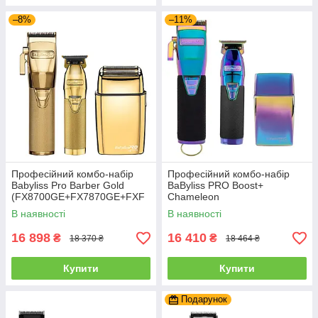
–8%
–11%
Професійний комбо-набір
Професійний комбо-набір
Babyliss Pro Barber Gold
BaByliss PRO Boost+
(FX8700GE+FX7870GE+FXF
Chameleon
S2GE)
(FX8700IBPE+FX7870IBPE+F
В наявності
В наявності
XFS2IE)
16 898
16 410
₴
₴
18 370 ₴
18 464 ₴
Купити
Купити
Подарунок