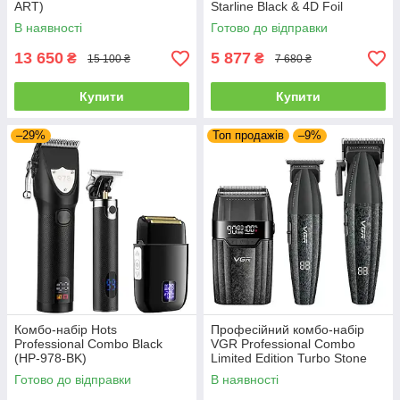
ART)
Starline Black & 4D Foil
(Orion+Starline+2012)
В наявності
Готово до відправки
13 650
5 877
₴
₴
15 100 ₴
7 680 ₴
Купити
Купити
–29%
Топ продажів
–9%
Комбо-набір Hots
Професійний комбо-набір
Professional Combo Black
VGR Professional Combo
(HP-978-BK)
Limited Edition Turbo Stone
Black (V-640S3-BK)
Готово до відправки
В наявності