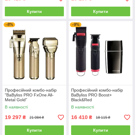
Купити
Купити
–8%
–9%
Професійний комбо-набір
Професійний комбо-набір
"BaByliss PRO FxOne All-
BaByliss PRO Boost+
Metal Gold"
Black&Red
(FX899GE+FX799GE+FX79F
(FX8700RBPE+FX7870RBPE+
В наявності
В наявності
SGE)
FXFS2GSE)
19 297
16 410
₴
₴
21 084 ₴
18 115 ₴
Купити
Купити