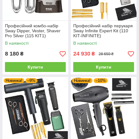
Професійний комбо-набір
Професійний набір перукаря
Sway Dipper, Vester, Shaver
Sway Infinite Expert Kit (110
Pro Silver (115 KIT1)
KIT-INFINITE)
В наявності
В наявності
8 180
24 930
₴
₴
28 650 ₴
Купити
Купити
Новинка!
–9%
Новинка!
–10%