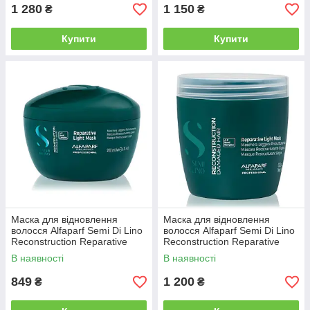
1 280
1 150
₴
₴
Купити
Купити
Маска для відновлення
Маска для відновлення
волосся Alfaparf Semi Di Lino
волосся Alfaparf Semi Di Lino
Reconstruction Reparative
Reconstruction Reparative
Light Mask, 200 мл (Alf40)
Light Mask, 500 мл (Alf41)
В наявності
В наявності
849
1 200
₴
₴