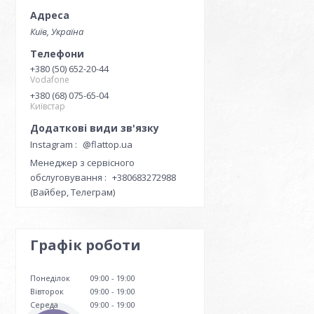
Київ, Україна
+380 (50) 652-20-44
Vodafone
+380 (68) 075-65-04
Київстар
Instagram
@flattop.ua
Менеджер з сервісного
обслуговування
+380683272988
(Вайбер, Телеграм)
Графік роботи
Понеділок
09:00
19:00
Вівторок
09:00
19:00
Середа
09:00
19:00