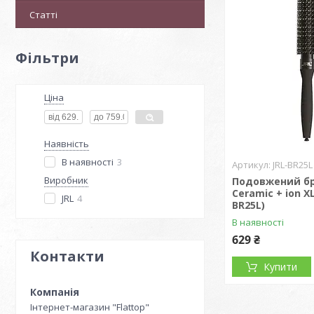
Статті
Фільтри
Ціна
Наявність
В наявності
3
JRL-BR25L
Виробник
Подовжений бр
Ceramic + ion XL
JRL
4
BR25L)
В наявності
629 ₴
Контакти
Купити
Інтернет-магазин "Flattop"