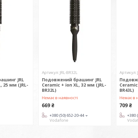
JRL-BR32L
ашинг JRL
Подовжений брашинг JRL
Подовж
, 25 мм (JRL-
Ceramic + ion XL, 32 мм (JRL-
Ceramic 
BR32L)
BR43L)
Немає в наявності
Немає в 
669 ₴
709 ₴
+380 (50) 652-20-44
+380 
Vodafone
Voda