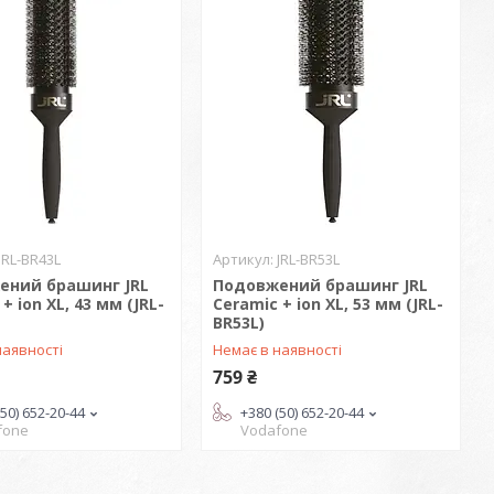
JRL-BR43L
JRL-BR53L
ений брашинг JRL
Подовжений брашинг JRL
+ ion XL, 43 мм (JRL-
Ceramic + ion XL, 53 мм (JRL-
BR53L)
наявності
Немає в наявності
759 ₴
(50) 652-20-44
+380 (50) 652-20-44
fone
Vodafone