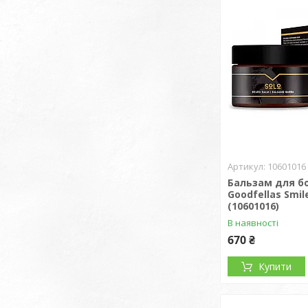
10601016
Бальзам для б
Goodfellas Smile
(10601016)
В наявності
670 ₴
Купити