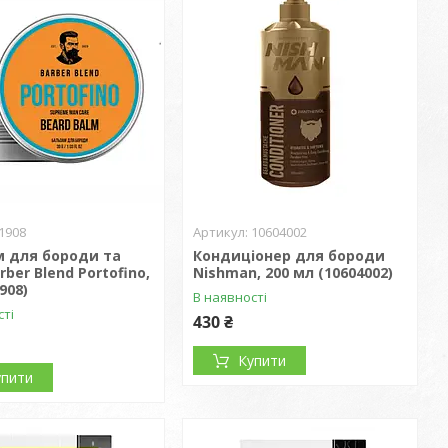
1908
10604002
м для бороди та
Кондиціонер для бороди
rber Blend Portofino,
Nishman, 200 мл (10604002)
908)
В наявності
сті
430 ₴
Купити
упити