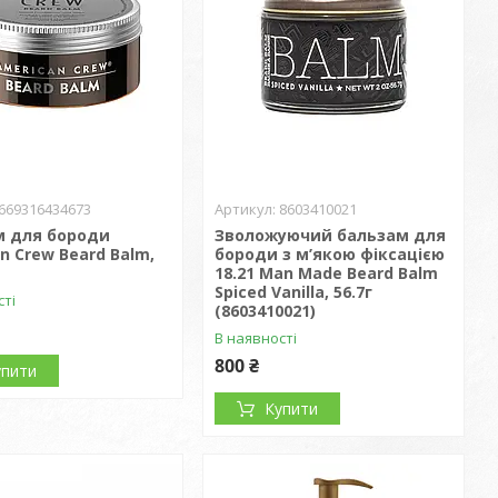
669316434673
8603410021
м для бороди
Зволожуючий бальзам для
n Crew Beard Balm,
бороди з м’якою фіксацією
18.21 Man Made Beard Balm
Spiced Vanilla, 56.7г
сті
(8603410021)
В наявності
800 ₴
упити
Купити