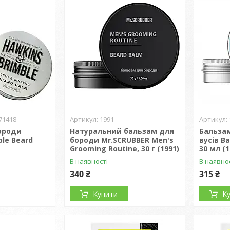
71418
1991
ороди
Натуральний бальзам для
Бальза
ble Beard
бороди Mr.SCRUBBER Men's
вусів Ba
Grooming Routine, 30 г (1991)
30 мл (1
В наявності
В наявно
340 ₴
315 ₴
Купити
К