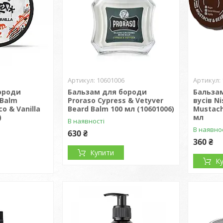
10601006
ороди
Бальзам для бороди
Бальза
 Balm
Proraso Cypress & Vetyver
вусів N
o & Vanilla
Beard Balm 100 мл (10601006)
Mustach
)
мл
В наявності
В наявно
630 ₴
360 ₴
Купити
К