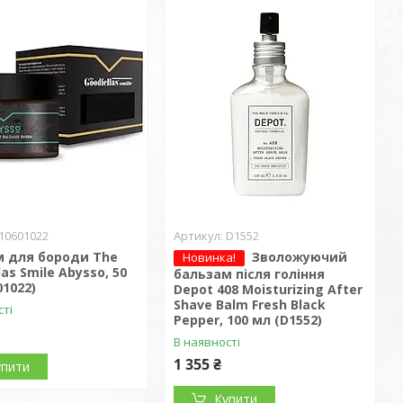
10601022
D1552
м для бороди The
Зволожуючий
Новинка!
as Smile Abysso, 50
бальзам після гоління
01022)
Depot 408 Moisturizing After
Shave Balm Fresh Black
сті
Pepper, 100 мл (D1552)
В наявності
1 355 ₴
упити
Купити