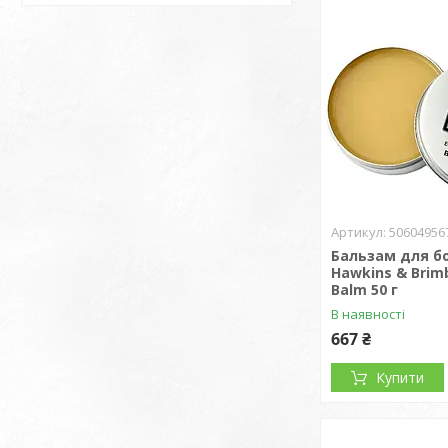
50604956
Бальзам для б
Hawkins & Brim
Balm 50 г
В наявності
667 ₴
Купити