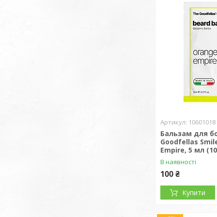
10601018
Бальзам для б
Goodfellas Smil
Empire, 5 мл (1
В наявності
100 ₴
Купити