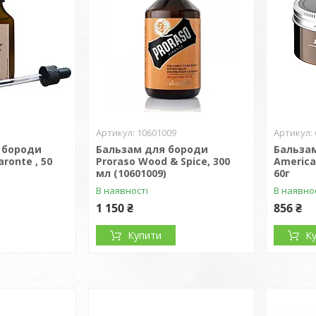
10601009
 бороди
Бальзам для бороди
Бальза
aronte , 50
Proraso Wood & Spice, 300
America
мл (10601009)
60г
В наявності
В наявно
1 150 ₴
856 ₴
Купити
К