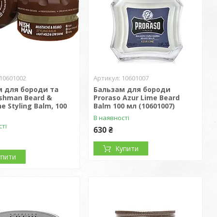
10601002
10601007
м для бороди та
Бальзам для бороди
ishman Beard &
Proraso Azur Lime Beard
e Styling Balm, 100
Balm 100 мл (10601007)
В наявності
сті
630 ₴
Купити
упити