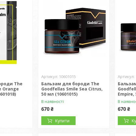
10601015
ороди The
Бальзам для бороди The
Бальза
e Orange
Goodfellas Smile Sea Citrus,
Goodfel
0601018)
50 мл (10601015)
Empire, 
В наявності
В наявно
670 ₴
670 ₴
Купити
К