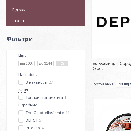
Відгуки
Статті
Фільтри
Ціна
Бальзами для бород
Depot
Наявність
В наявності
27
Акція
Товари зі знижками
1
Виробник
The Goodfellas’ smile
11
DEPOT
5
Proraso
4