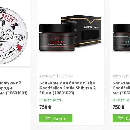
10601023
оложуючий
Бальзам для бороди The
Бальза
ороди
Goodfellas Smile Shibusa 2,
Goodfell
мл (10601001)
50 мл (10601023)
мл (106
В наявності
В наявно
750 ₴
750 ₴
Купити
К