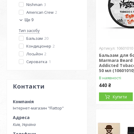
Nishman
3
American Crew
2
Ще 9
Тип засобу
Бальзам
20
Кондиціонер
2
10601010
Лосьйон
2
Бальзам для б
Marmara Beard
Сироватка
1
Addicted Tobacc
50 мл (10601010
В наявності
440 ₴
Контакти
Купити
Інтернет-магазин "Flattop"
Київ, Україна