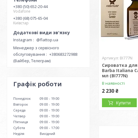
+380 (50) 652-20-44
Vodafone
+380 (68) 075-65-04
Київстар
Instagram
@flattop.ua
Менеджер з сервісного
обслуговування
+380683272988
BI777N
(Вайбер, Телеграм)
Сироватка для
Barba Italiana C
мл (BI777N)
Графік роботи
В наявності
2 230 ₴
Понеділок
09:00
19:00
Купити
Вівторок
09:00
19:00
Середа
09:00
19:00
Четвер
09:00
19:00
Пʼятниця
09:00
19:00
Субота
09:00
17:00
Неділя
Вихідний