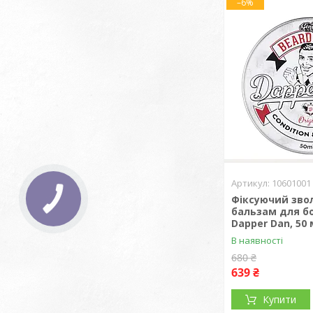
–6%
10601001
Фіксуючий зв
бальзам для б
Dapper Dan, 50 
В наявності
680 ₴
639 ₴
Купити