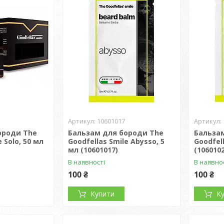
10601017
ороди The
Бальзам для бороди The
Бальза
 Solo, 50 мл
Goodfellas Smile Abysso, 5
Goodfell
мл (10601017)
(106010
В наявності
В наявно
100 ₴
100 ₴
Купити
К