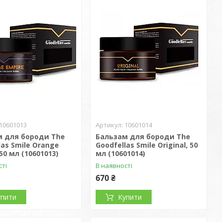
10601013
10601014
м для бороди The
Бальзам для бороди The
las Smile Orange
Goodfellas Smile Original, 50
50 мл (10601013)
мл (10601014)
сті
В наявності
670 ₴
упити
Купити