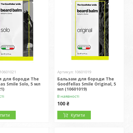
10601021
10601019
м для бороди The
Бальзам для бороди The
as Smile Solo, 5 мл
Goodfellas Smile Original, 5
21)
мл (10601019)
сті
В наявності
100 ₴
упити
Купити