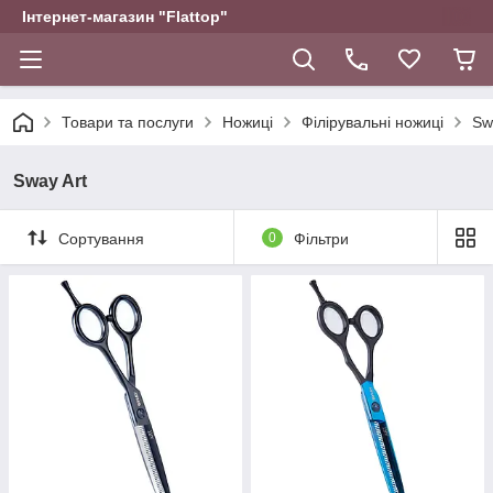
Інтернет-магазин "Flattop"
Товари та послуги
Ножиці
Філірувальні ножиці
Sw
Sway Art
Сортування
0
Фільтри