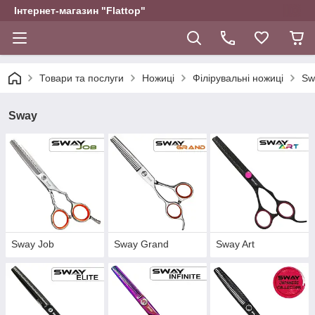
Інтернет-магазин "Flattop"
Товари та послуги
Ножиці
Філірувальні ножиці
Sw
Sway
Sway Job
Sway Grand
Sway Art